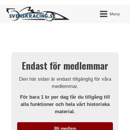
Meny
JAG H
MITT 
Endast för medlemmar
BLI ME
Den här sidan är endast tillgänglig för våra
medlemmar.
För bara 1 kr per dag får du tillgång till
alla funktioner och hela vårt historiska
material.
Bli medlem