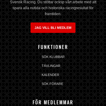
Svensk Racing. Du stöttar ocksp vårt arbete med att
spara alla nutida och historiska racingresultat för
framtiden.
JAG VILL BLI MEDLEM
FUNKTIONER
SÖK KLUBBAR
TÄVLINGAR
KALENDER
SÖK FÖRARE
FÖR MEDLEMMAR