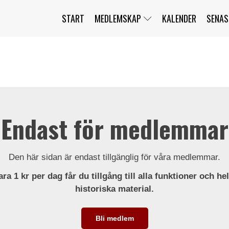
START
MEDLEMSKAP
KALENDER
SENAS
JAG HAR GLÖMT MITT LÖSENORD
MITT KONTO
BLI MEDLEM
Endast för medlemmar
Den här sidan är endast tillgänglig för våra medlemmar.
ra 1 kr per dag får du tillgång till alla funktioner och he
historiska material.
Bli medlem