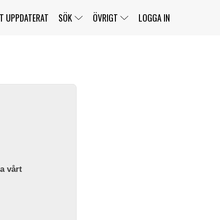
T UPPDATERAT
SÖK
ÖVRIGT
LOGGA IN
SERIER
BANOR
KLASSER
KLUBBAR
FÖRARE
TÄVLINGAR
CUSTOMER PORTAL
NEWSLETTERS UNSUBSCRIBE
SPONSORER
SUPER SALOON
SUPER STAR
GELLERÅSBANAN
LÄNKAR
KOMPLETTERA
PRESS
BENGANS NÖRDSIDA
OM OSS
la vårt
KONTAKT
WEBBSHOP