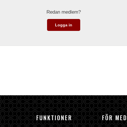
Redan medlem?
Logga in
FUNKTIONER
FÖR ME