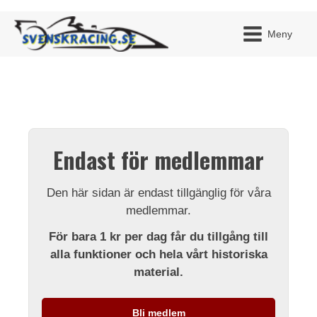
Meny
JAG H
MITT 
Endast för medlemmar
BLI ME
Den här sidan är endast tillgänglig för våra
medlemmar.
För bara 1 kr per dag får du tillgång till
alla funktioner och hela vårt historiska
material.
Bli medlem