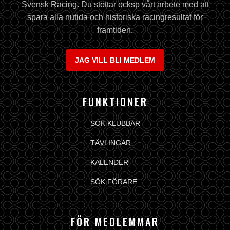
Svensk Racing. Du stöttar ocksp vårt arbete med att
spara alla nutida och historiska racingresultat för
framtiden.
JAG VILL BLI MEDLEM
FUNKTIONER
SÖK KLUBBAR
TÄVLINGAR
KALENDER
SÖK FÖRARE
FÖR MEDLEMMAR