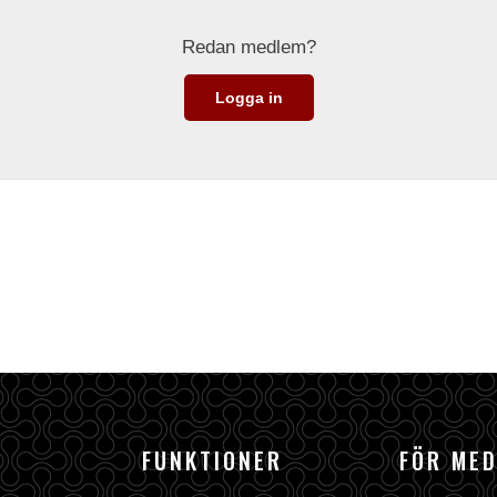
Redan medlem?
Logga in
FUNKTIONER
FÖR ME