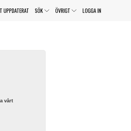
T UPPDATERAT
SÖK
ÖVRIGT
LOGGA IN
SERIER
BANOR
KLASSER
KLUBBAR
FÖRARE
TÄVLINGAR
CUSTOMER PORTAL
NEWSLETTERS UNSUBSCRIBE
SPONSORER
SUPER SALOON
SUPER STAR
GELLERÅSBANAN
LÄNKAR
KOMPLETTERA
PRESS
BENGANS NÖRDSIDA
OM OSS
la vårt
KONTAKT
WEBBSHOP