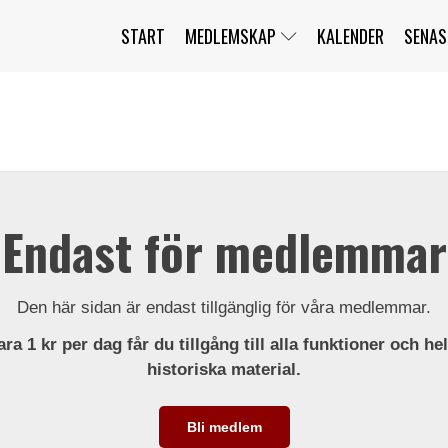
START
MEDLEMSKAP
KALENDER
SENAS
JAG HAR GLÖMT MITT LÖSENORD
MITT KONTO
BLI MEDLEM
Endast för medlemmar
Den här sidan är endast tillgänglig för våra medlemmar.
ra 1 kr per dag får du tillgång till alla funktioner och he
historiska material.
Bli medlem