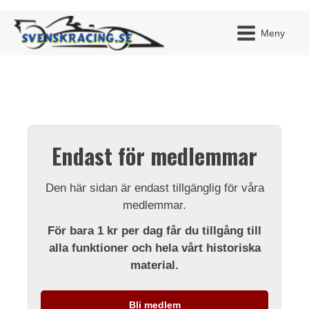
Meny
JAG H
MITT 
Endast för medlemmar
BLI ME
Den här sidan är endast tillgänglig för våra
medlemmar.
För bara 1 kr per dag får du tillgång till
alla funktioner och hela vårt historiska
material.
Bli medlem