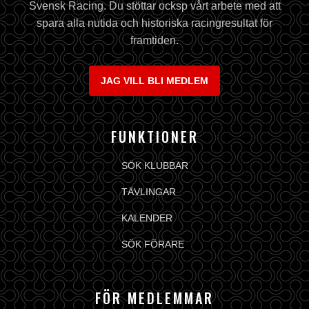
Svensk Racing. Du stöttar ocksp vårt arbete med att
spara alla nutida och historiska racingresultat för
framtiden.
JAG VILL BLI MEDLEM
FUNKTIONER
SÖK KLUBBAR
TÄVLINGAR
KALENDER
SÖK FÖRARE
FÖR MEDLEMMAR