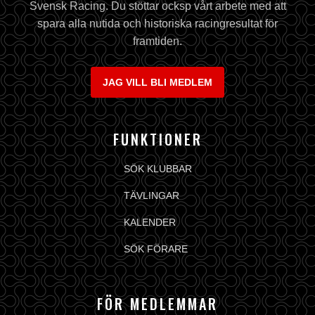
Svensk Racing. Du stöttar ocksp vårt arbete med att
spara alla nutida och historiska racingresultat för
framtiden.
JAG VILL BLI MEDLEM
FUNKTIONER
SÖK KLUBBAR
TÄVLINGAR
KALENDER
SÖK FÖRARE
FÖR MEDLEMMAR