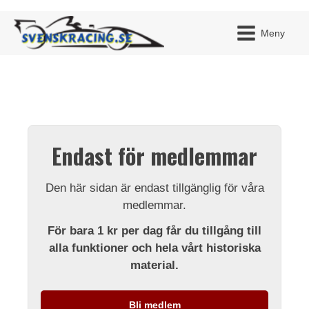
Meny
JAG H
MITT 
Endast för medlemmar
BLI ME
Den här sidan är endast tillgänglig för våra
medlemmar.
För bara 1 kr per dag får du tillgång till
alla funktioner och hela vårt historiska
material.
Bli medlem