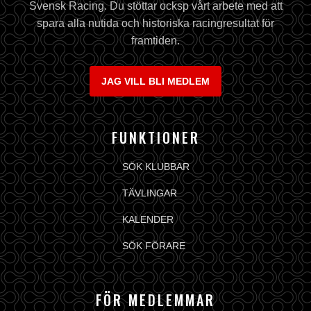
Svensk Racing. Du stöttar ocksp vårt arbete med att
spara alla nutida och historiska racingresultat för
framtiden.
JAG VILL BLI MEDLEM
FUNKTIONER
SÖK KLUBBAR
TÄVLINGAR
KALENDER
SÖK FÖRARE
FÖR MEDLEMMAR