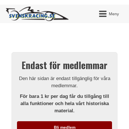
Meny
JAG H
MITT 
Endast för medlemmar
BLI ME
Den här sidan är endast tillgänglig för våra
medlemmar.
För bara 1 kr per dag får du tillgång till
alla funktioner och hela vårt historiska
material.
Bli medlem