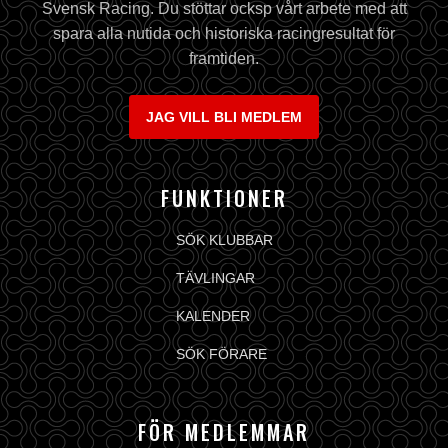
Svensk Racing. Du stöttar ocksp vårt arbete med att
spara alla nutida och historiska racingresultat för
framtiden.
JAG VILL BLI MEDLEM
FUNKTIONER
SÖK KLUBBAR
TÄVLINGAR
KALENDER
SÖK FÖRARE
FÖR MEDLEMMAR