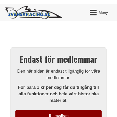
Meny
JAG H
MITT 
Endast för medlemmar
BLI ME
Den här sidan är endast tillgänglig för våra
medlemmar.
För bara 1 kr per dag får du tillgång till
alla funktioner och hela vårt historiska
material.
Bli medlem