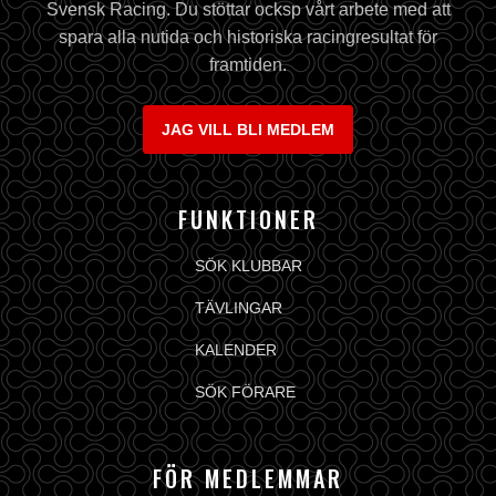
Svensk Racing. Du stöttar ocksp vårt arbete med att
spara alla nutida och historiska racingresultat för
framtiden.
JAG VILL BLI MEDLEM
FUNKTIONER
SÖK KLUBBAR
TÄVLINGAR
KALENDER
SÖK FÖRARE
FÖR MEDLEMMAR