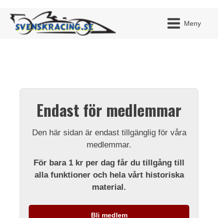
Meny
JAG H
MITT 
Endast för medlemmar
BLI ME
Den här sidan är endast tillgänglig för våra
medlemmar.
För bara 1 kr per dag får du tillgång till
alla funktioner och hela vårt historiska
material.
Bli medlem