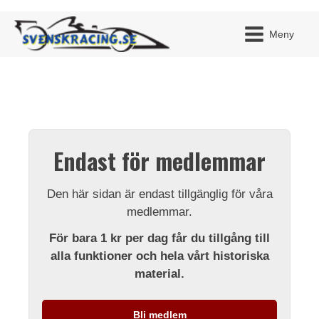
Meny
JAG H
MITT 
Endast för medlemmar
BLI ME
Den här sidan är endast tillgänglig för våra
medlemmar.
För bara 1 kr per dag får du tillgång till
alla funktioner och hela vårt historiska
material.
Bli medlem