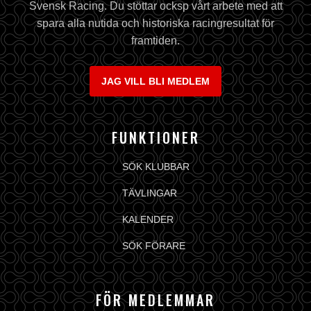
Svensk Racing. Du stöttar ocksp vårt arbete med att
spara alla nutida och historiska racingresultat för
framtiden.
JAG VILL BLI MEDLEM
FUNKTIONER
SÖK KLUBBAR
TÄVLINGAR
KALENDER
SÖK FÖRARE
FÖR MEDLEMMAR