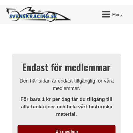
Meny
JAG H
MITT 
Endast för medlemmar
BLI ME
Den här sidan är endast tillgänglig för våra
medlemmar.
För bara 1 kr per dag får du tillgång till
alla funktioner och hela vårt historiska
material.
Bli medlem