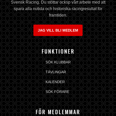
Svensk Racing. Du stöttar ocksp vårt arbete med att
spara alla nutida och historiska racingresultat för
framtiden.
JAG VILL BLI MEDLEM
FUNKTIONER
SÖK KLUBBAR
TÄVLINGAR
KALENDER
SÖK FÖRARE
FÖR MEDLEMMAR