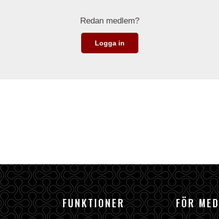
Redan medlem?
Logga in
FUNKTIONER
FÖR ME