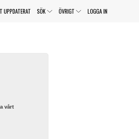
T UPPDATERAT
SÖK
ÖVRIGT
LOGGA IN
SERIER
BANOR
KLASSER
KLUBBAR
FÖRARE
TÄVLINGAR
CUSTOMER PORTAL
NEWSLETTERS UNSUBSCRIBE
SPONSORER
SUPER SALOON
SUPER STAR
GELLERÅSBANAN
LÄNKAR
KOMPLETTERA
PRESS
BENGANS NÖRDSIDA
OM OSS
la vårt
KONTAKT
WEBBSHOP