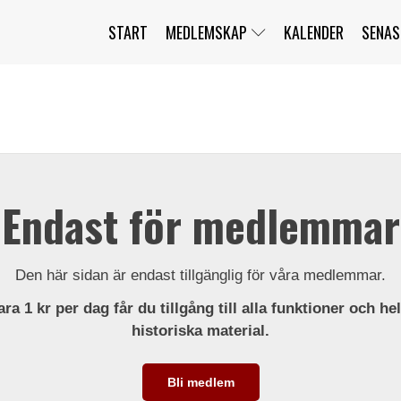
START
MEDLEMSKAP
KALENDER
SENAS
JAG HAR GLÖMT MITT LÖSENORD
MITT KONTO
BLI MEDLEM
Endast för medlemmar
Den här sidan är endast tillgänglig för våra medlemmar.
ra 1 kr per dag får du tillgång till alla funktioner och he
historiska material.
Bli medlem