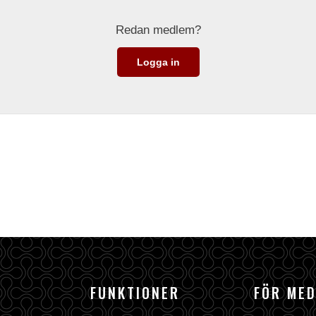
Redan medlem?
Logga in
FUNKTIONER
FÖR ME