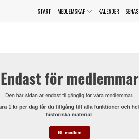
START
MEDLEMSKAP
KALENDER
SENAS
JAG HAR GLÖMT MITT LÖSENORD
MITT KONTO
BLI MEDLEM
Endast för medlemmar
Den här sidan är endast tillgänglig för våra medlemmar.
ra 1 kr per dag får du tillgång till alla funktioner och he
historiska material.
Bli medlem