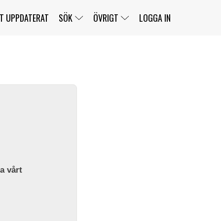
T UPPDATERAT
SÖK
ÖVRIGT
LOGGA IN
SERIER
BANOR
KLASSER
KLUBBAR
FÖRARE
TÄVLINGAR
CUSTOMER PORTAL
NEWSLETTERS UNSUBSCRIBE
SPONSORER
SUPER SALOON
SUPER STAR
GELLERÅSBANAN
LÄNKAR
KOMPLETTERA
PRESS
BENGANS NÖRDSIDA
OM OSS
la vårt
KONTAKT
WEBBSHOP