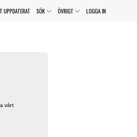
T UPPDATERAT
SÖK
ÖVRIGT
LOGGA IN
SERIER
BANOR
KLASSER
KLUBBAR
FÖRARE
TÄVLINGAR
CUSTOMER PORTAL
NEWSLETTERS UNSUBSCRIBE
SPONSORER
SUPER SALOON
SUPER STAR
GELLERÅSBANAN
LÄNKAR
KOMPLETTERA
PRESS
BENGANS NÖRDSIDA
OM OSS
la vårt
KONTAKT
WEBBSHOP