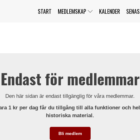
START
MEDLEMSKAP
KALENDER
SENAS
JAG HAR GLÖMT MITT LÖSENORD
MITT KONTO
BLI MEDLEM
Endast för medlemmar
Den här sidan är endast tillgänglig för våra medlemmar.
ra 1 kr per dag får du tillgång till alla funktioner och he
historiska material.
Bli medlem