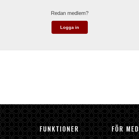
Redan medlem?
Logga in
FUNKTIONER
FÖR ME