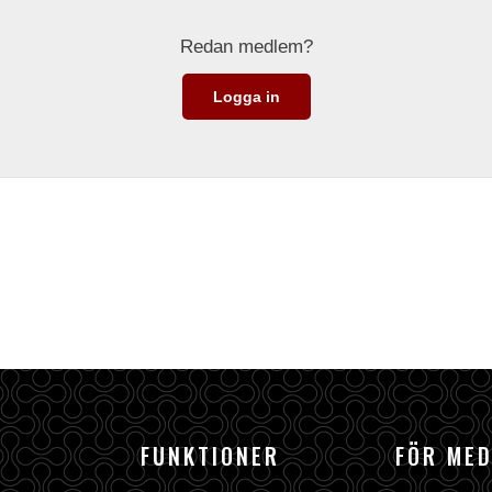
Redan medlem?
Logga in
FUNKTIONER
FÖR ME