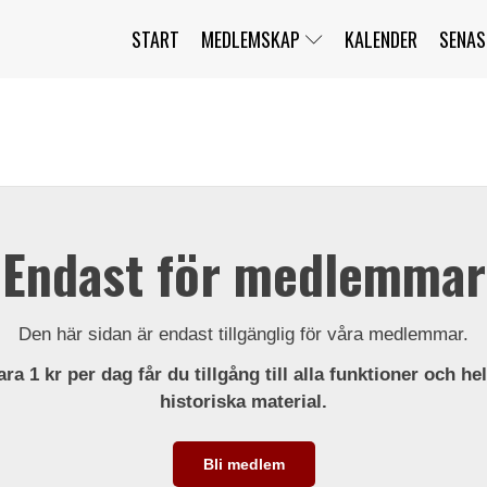
START
MEDLEMSKAP
KALENDER
SENAS
JAG HAR GLÖMT MITT LÖSENORD
MITT KONTO
BLI MEDLEM
Endast för medlemmar
Den här sidan är endast tillgänglig för våra medlemmar.
ra 1 kr per dag får du tillgång till alla funktioner och he
historiska material.
Bli medlem