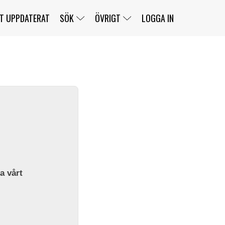
T UPPDATERAT
SÖK
ÖVRIGT
LOGGA IN
SERIER
BANOR
KLASSER
KLUBBAR
FÖRARE
TÄVLINGAR
CUSTOMER PORTAL
NEWSLETTERS UNSUBSCRIBE
SPONSORER
SUPER SALOON
SUPER STAR
GELLERÅSBANAN
LÄNKAR
KOMPLETTERA
PRESS
BENGANS NÖRDSIDA
OM OSS
la vårt
KONTAKT
WEBBSHOP