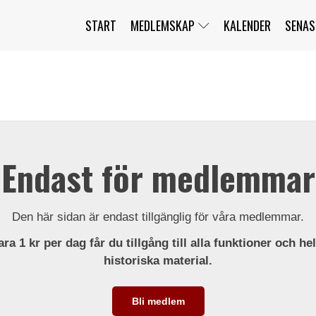
START
MEDLEMSKAP
KALENDER
SENAS
JAG HAR GLÖMT MITT LÖSENORD
MITT KONTO
BLI MEDLEM
Endast för medlemmar
Den här sidan är endast tillgänglig för våra medlemmar.
ra 1 kr per dag får du tillgång till alla funktioner och he
historiska material.
Bli medlem