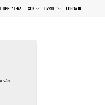
T UPPDATERAT
SÖK
ÖVRIGT
LOGGA IN
SERIER
BANOR
KLASSER
KLUBBAR
FÖRARE
TÄVLINGAR
CUSTOMER PORTAL
NEWSLETTERS UNSUBSCRIBE
SPONSORER
SUPER SALOON
SUPER STAR
GELLERÅSBANAN
LÄNKAR
KOMPLETTERA
PRESS
BENGANS NÖRDSIDA
OM OSS
la vårt
KONTAKT
WEBBSHOP