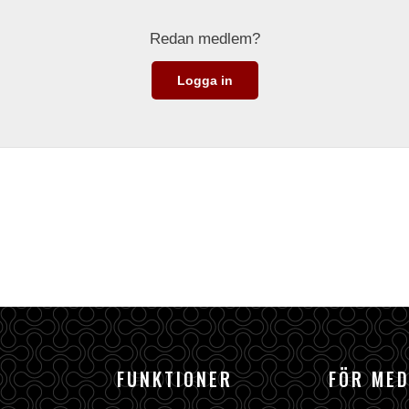
Redan medlem?
Logga in
FUNKTIONER
FÖR ME