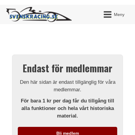
Meny
JAG H
MITT 
Endast för medlemmar
BLI ME
Den här sidan är endast tillgänglig för våra
medlemmar.
För bara 1 kr per dag får du tillgång till
alla funktioner och hela vårt historiska
material.
Bli medlem