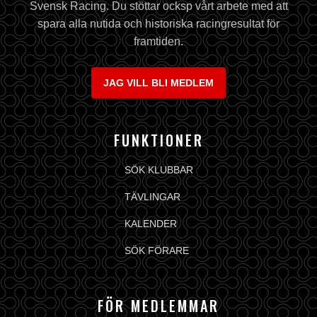
Svensk Racing. Du stöttar ocksp vårt arbete med att
spara alla nutida och historiska racingresultat för
framtiden.
JAG VILL BLI MEDLEM
FUNKTIONER
SÖK KLUBBAR
TÄVLINGAR
KALENDER
SÖK FÖRARE
FÖR MEDLEMMAR