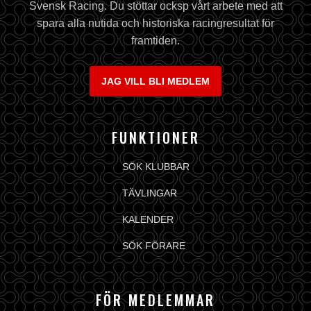
Svensk Racing. Du stöttar ocksp vårt arbete med att
spara alla nutida och historiska racingresultat för
framtiden.
JAG VILL BLI MEDLEM
FUNKTIONER
SÖK KLUBBAR
TÄVLINGAR
KALENDER
SÖK FÖRARE
FÖR MEDLEMMAR