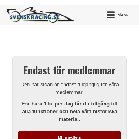
Meny
JAG H
MITT 
Endast för medlemmar
BLI ME
Den här sidan är endast tillgänglig för våra
medlemmar.
För bara 1 kr per dag får du tillgång till
alla funktioner och hela vårt historiska
material.
Bli medlem