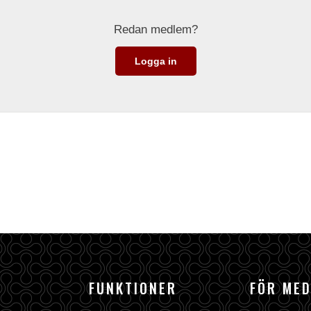
Redan medlem?
Logga in
FUNKTIONER
FÖR ME