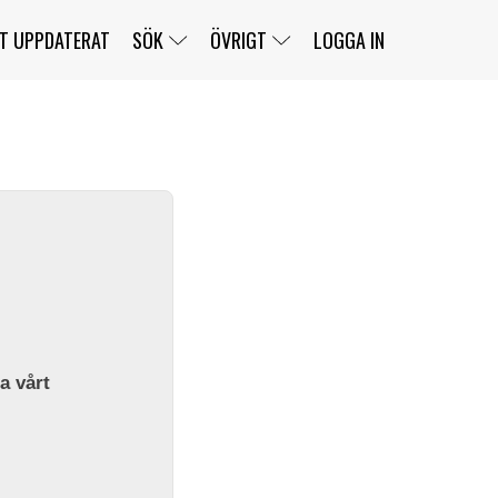
T UPPDATERAT
SÖK
ÖVRIGT
LOGGA IN
SERIER
BANOR
KLASSER
KLUBBAR
FÖRARE
TÄVLINGAR
CUSTOMER PORTAL
NEWSLETTERS UNSUBSCRIBE
SPONSORER
SUPER SALOON
SUPER STAR
GELLERÅSBANAN
LÄNKAR
KOMPLETTERA
PRESS
BENGANS NÖRDSIDA
OM OSS
la vårt
KONTAKT
WEBBSHOP