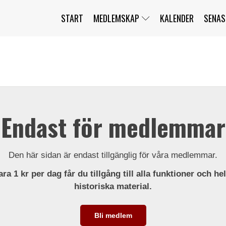
START
MEDLEMSKAP
KALENDER
SENAS
JAG HAR GLÖMT MITT LÖSENORD
MITT KONTO
BLI MEDLEM
Endast för medlemmar
Den här sidan är endast tillgänglig för våra medlemmar.
ra 1 kr per dag får du tillgång till alla funktioner och he
historiska material.
Bli medlem