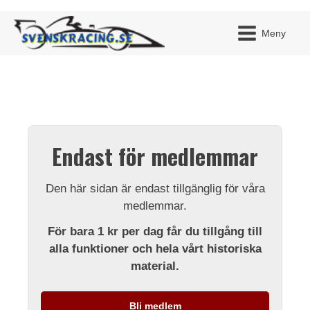
Meny
JAG H
MITT 
Endast för medlemmar
BLI ME
Den här sidan är endast tillgänglig för våra
medlemmar.
För bara 1 kr per dag får du tillgång till
alla funktioner och hela vårt historiska
material.
Bli medlem