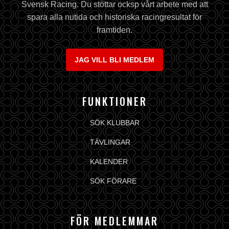
Svensk Racing. Du stöttar ocksp vårt arbete med att
spara alla nutida och historiska racingresultat för
framtiden.
JAG VILL BLI MEDLEM
FUNKTIONER
SÖK KLUBBAR
TÄVLINGAR
KALENDER
SÖK FÖRARE
FÖR MEDLEMMAR