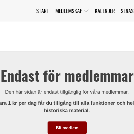
START
MEDLEMSKAP
KALENDER
SENAS
JAG HAR GLÖMT MITT LÖSENORD
MITT KONTO
BLI MEDLEM
Endast för medlemmar
Den här sidan är endast tillgänglig för våra medlemmar.
ra 1 kr per dag får du tillgång till alla funktioner och he
historiska material.
Bli medlem