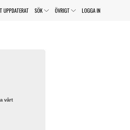
T UPPDATERAT
SÖK
ÖVRIGT
LOGGA IN
SERIER
BANOR
KLASSER
KLUBBAR
FÖRARE
TÄVLINGAR
CUSTOMER PORTAL
NEWSLETTERS UNSUBSCRIBE
SPONSORER
SUPER SALOON
SUPER STAR
GELLERÅSBANAN
LÄNKAR
KOMPLETTERA
PRESS
BENGANS NÖRDSIDA
OM OSS
la vårt
KONTAKT
WEBBSHOP