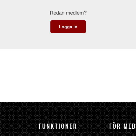
Redan medlem?
Logga in
FUNKTIONER
FÖR ME