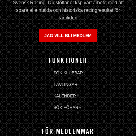
Svensk Racing. Du stöttar ocksp vårt arbete med att
spara alla nutida och historiska racingresultat för
framtiden.
JAG VILL BLI MEDLEM
FUNKTIONER
SÖK KLUBBAR
TÄVLINGAR
KALENDER
SÖK FÖRARE
FÖR MEDLEMMAR