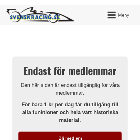
Meny
JAG H
MITT 
Endast för medlemmar
BLI ME
Den här sidan är endast tillgänglig för våra
medlemmar.
För bara 1 kr per dag får du tillgång till
alla funktioner och hela vårt historiska
material.
Bli medlem