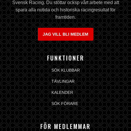
Svensk Racing. Du stöttar ocksp vårt arbete med att
spara alla nutida och historiska racingresultat för
framtiden.
JAG VILL BLI MEDLEM
FUNKTIONER
SÖK KLUBBAR
TÄVLINGAR
KALENDER
SÖK FÖRARE
FÖR MEDLEMMAR