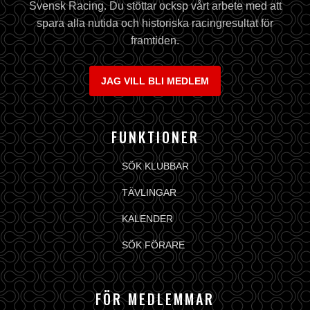
Svensk Racing. Du stöttar ocksp vårt arbete med att
spara alla nutida och historiska racingresultat för
framtiden.
JAG VILL BLI MEDLEM
FUNKTIONER
SÖK KLUBBAR
TÄVLINGAR
KALENDER
SÖK FÖRARE
FÖR MEDLEMMAR