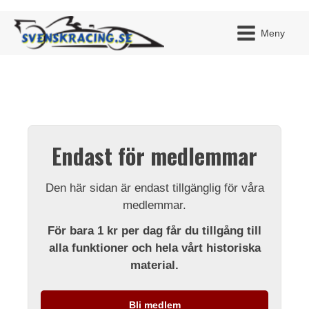
Meny
JAG H
MITT 
Endast för medlemmar
BLI ME
Den här sidan är endast tillgänglig för våra
medlemmar.
För bara 1 kr per dag får du tillgång till
alla funktioner och hela vårt historiska
material.
Bli medlem