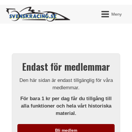
Meny
JAG H
MITT 
Endast för medlemmar
BLI ME
Den här sidan är endast tillgänglig för våra
medlemmar.
För bara 1 kr per dag får du tillgång till
alla funktioner och hela vårt historiska
material.
Bli medlem