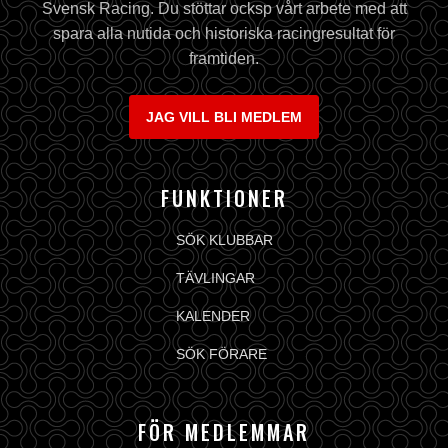
Svensk Racing. Du stöttar ocksp vårt arbete med att
spara alla nutida och historiska racingresultat för
framtiden.
JAG VILL BLI MEDLEM
FUNKTIONER
SÖK KLUBBAR
TÄVLINGAR
KALENDER
SÖK FÖRARE
FÖR MEDLEMMAR