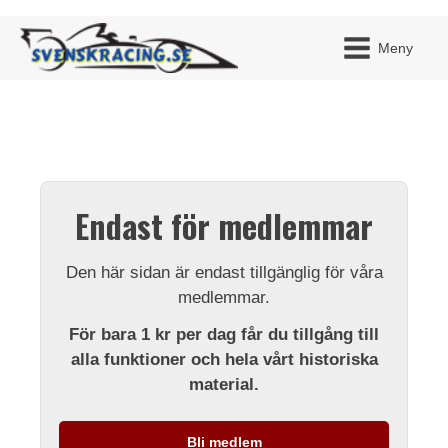
Meny
JAG H
MITT 
Endast för medlemmar
BLI ME
Den här sidan är endast tillgänglig för våra
medlemmar.
För bara 1 kr per dag får du tillgång till
alla funktioner och hela vårt historiska
material.
Bli medlem