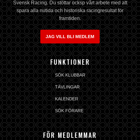
Svensk Racing. Du stöttar ocksp vårt arbete med att
spara alla nutida och historiska racingresultat för
framtiden.
JAG VILL BLI MEDLEM
FUNKTIONER
SÖK KLUBBAR
TÄVLINGAR
KALENDER
SÖK FÖRARE
FÖR MEDLEMMAR