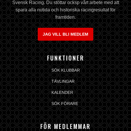
Svensk Racing. Du stöttar ocksp vårt arbete med att
spara alla nutida och historiska racingresultat för
framtiden.
JAG VILL BLI MEDLEM
FUNKTIONER
SÖK KLUBBAR
TÄVLINGAR
KALENDER
SÖK FÖRARE
FÖR MEDLEMMAR