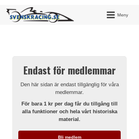
Meny
JAG H
MITT 
Endast för medlemmar
BLI ME
Den här sidan är endast tillgänglig för våra
medlemmar.
För bara 1 kr per dag får du tillgång till
alla funktioner och hela vårt historiska
material.
Bli medlem