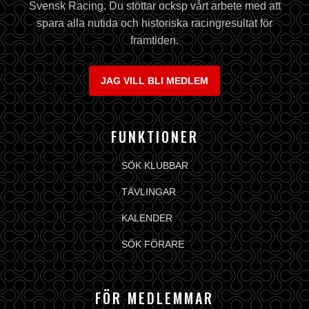
Svensk Racing. Du stöttar ocksp vårt arbete med att
spara alla nutida och historiska racingresultat för
framtiden.
JAG VILL BLI MEDLEM
FUNKTIONER
SÖK KLUBBAR
TÄVLINGAR
KALENDER
SÖK FÖRARE
FÖR MEDLEMMAR