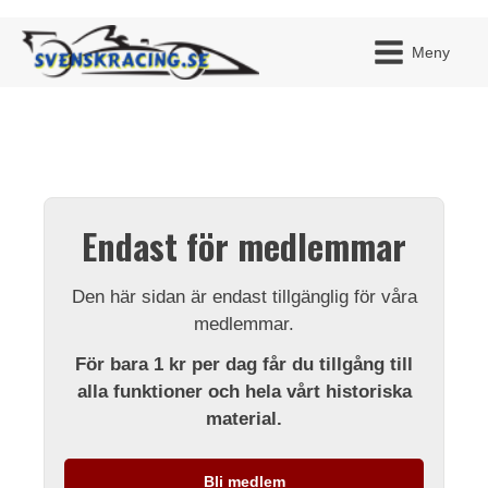
Meny
JAG H
MITT 
Endast för medlemmar
BLI ME
Den här sidan är endast tillgänglig för våra
medlemmar.
För bara 1 kr per dag får du tillgång till
alla funktioner och hela vårt historiska
material.
Bli medlem