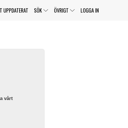
T UPPDATERAT
SÖK
ÖVRIGT
LOGGA IN
SERIER
BANOR
KLASSER
KLUBBAR
FÖRARE
TÄVLINGAR
CUSTOMER PORTAL
NEWSLETTERS UNSUBSCRIBE
SPONSORER
SUPER SALOON
SUPER STAR
GELLERÅSBANAN
LÄNKAR
KOMPLETTERA
PRESS
BENGANS NÖRDSIDA
OM OSS
la vårt
KONTAKT
WEBBSHOP