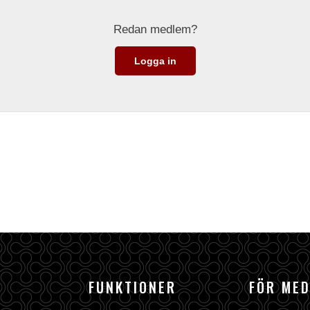
Redan medlem?
Logga in
FUNKTIONER
FÖR ME