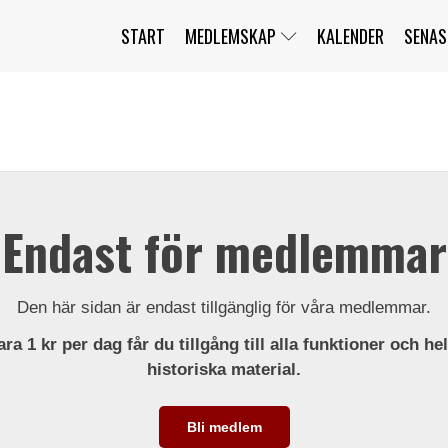
START
MEDLEMSKAP
KALENDER
SENAS
JAG HAR GLÖMT MITT LÖSENORD
MITT KONTO
BLI MEDLEM
Endast för medlemmar
Den här sidan är endast tillgänglig för våra medlemmar.
ra 1 kr per dag får du tillgång till alla funktioner och he
historiska material.
Bli medlem