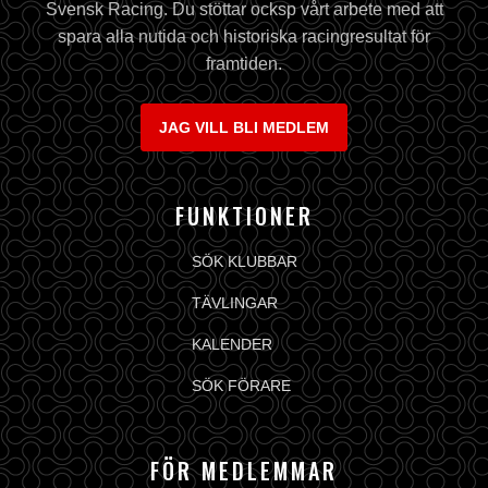
Svensk Racing. Du stöttar ocksp vårt arbete med att
spara alla nutida och historiska racingresultat för
framtiden.
JAG VILL BLI MEDLEM
FUNKTIONER
SÖK KLUBBAR
TÄVLINGAR
KALENDER
SÖK FÖRARE
FÖR MEDLEMMAR