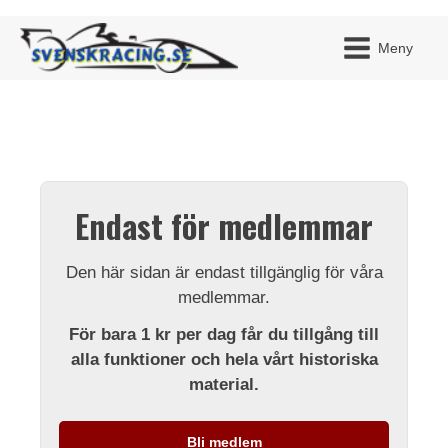
Meny
JAG H
MITT 
Endast för medlemmar
BLI ME
Den här sidan är endast tillgänglig för våra
medlemmar.
För bara 1 kr per dag får du tillgång till
alla funktioner och hela vårt historiska
material.
Bli medlem