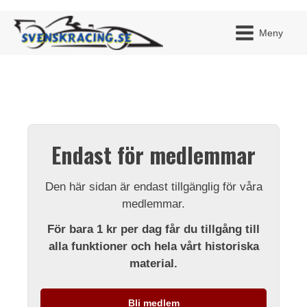
Meny
JAG H
MITT 
Endast för medlemmar
BLI ME
Den här sidan är endast tillgänglig för våra
medlemmar.
För bara 1 kr per dag får du tillgång till
alla funktioner och hela vårt historiska
material.
Bli medlem