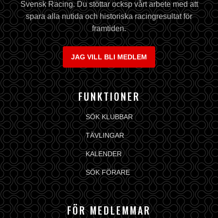
Svensk Racing. Du stöttar ocksp vårt arbete med att
spara alla nutida och historiska racingresultat för
framtiden.
JAG VILL BLI MEDLEM
FUNKTIONER
SÖK KLUBBAR
TÄVLINGAR
KALENDER
SÖK FÖRARE
FÖR MEDLEMMAR