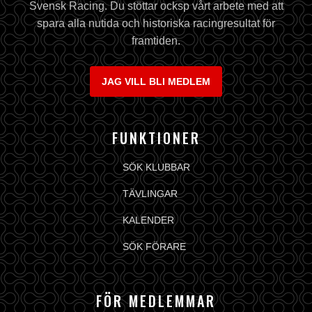
Svensk Racing. Du stöttar ocksp vårt arbete med att
spara alla nutida och historiska racingresultat för
framtiden.
JAG VILL BLI MEDLEM
FUNKTIONER
SÖK KLUBBAR
TÄVLINGAR
KALENDER
SÖK FÖRARE
FÖR MEDLEMMAR