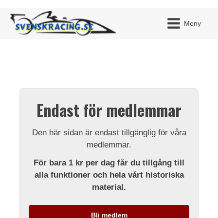
Meny
JAG H
MITT 
Endast för medlemmar
BLI ME
Den här sidan är endast tillgänglig för våra
medlemmar.
För bara 1 kr per dag får du tillgång till
alla funktioner och hela vårt historiska
material.
Bli medlem