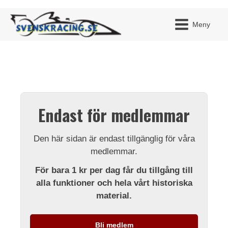
Meny
JAG H
MITT 
Endast för medlemmar
BLI ME
Den här sidan är endast tillgänglig för våra
medlemmar.
För bara 1 kr per dag får du tillgång till
alla funktioner och hela vårt historiska
material.
Bli medlem