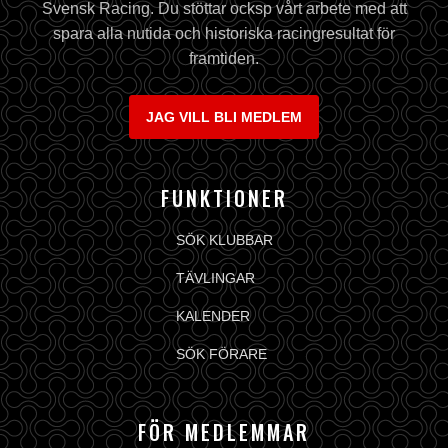
Svensk Racing. Du stöttar ocksp vårt arbete med att
spara alla nutida och historiska racingresultat för
framtiden.
JAG VILL BLI MEDLEM
FUNKTIONER
SÖK KLUBBAR
TÄVLINGAR
KALENDER
SÖK FÖRARE
FÖR MEDLEMMAR