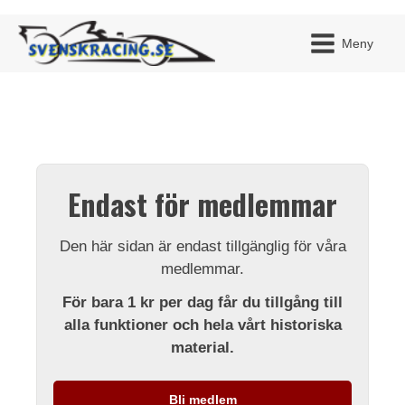
Meny
JAG H
MITT 
Endast för medlemmar
BLI ME
Den här sidan är endast tillgänglig för våra
medlemmar.
För bara 1 kr per dag får du tillgång till
alla funktioner och hela vårt historiska
material.
Bli medlem