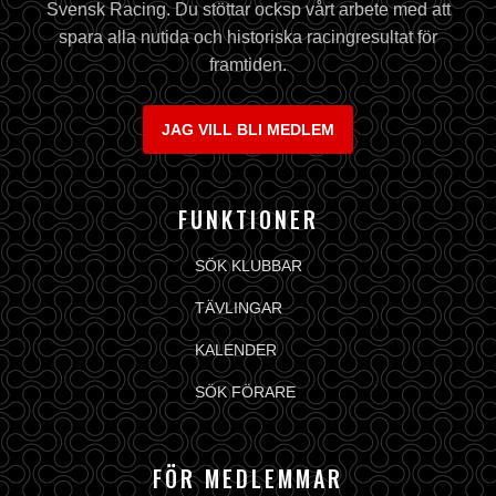
Svensk Racing. Du stöttar ocksp vårt arbete med att
spara alla nutida och historiska racingresultat för
framtiden.
JAG VILL BLI MEDLEM
FUNKTIONER
SÖK KLUBBAR
TÄVLINGAR
KALENDER
SÖK FÖRARE
FÖR MEDLEMMAR