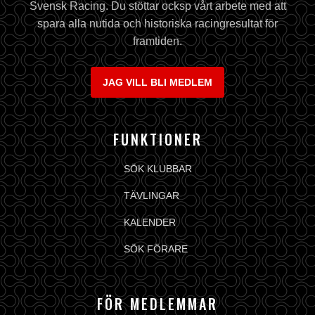
Svensk Racing. Du stöttar ocksp vårt arbete med att
spara alla nutida och historiska racingresultat för
framtiden.
JAG VILL BLI MEDLEM
FUNKTIONER
SÖK KLUBBAR
TÄVLINGAR
KALENDER
SÖK FÖRARE
FÖR MEDLEMMAR