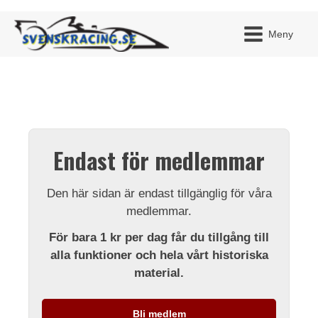
Meny
JAG H
MITT 
Endast för medlemmar
BLI ME
Den här sidan är endast tillgänglig för våra
medlemmar.
För bara 1 kr per dag får du tillgång till
alla funktioner och hela vårt historiska
material.
Bli medlem