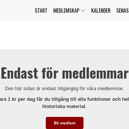
START
MEDLEMSKAP
KALENDER
SENAS
JAG HAR GLÖMT MITT LÖSENORD
MITT KONTO
BLI MEDLEM
Endast för medlemmar
Den här sidan är endast tillgänglig för våra medlemmar.
ra 1 kr per dag får du tillgång till alla funktioner och he
historiska material.
Bli medlem