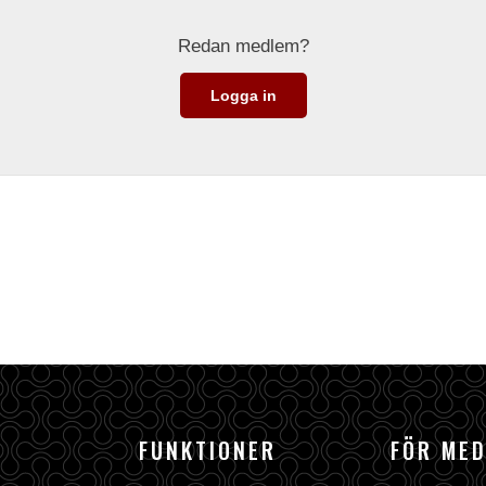
Redan medlem?
Logga in
FUNKTIONER
FÖR ME