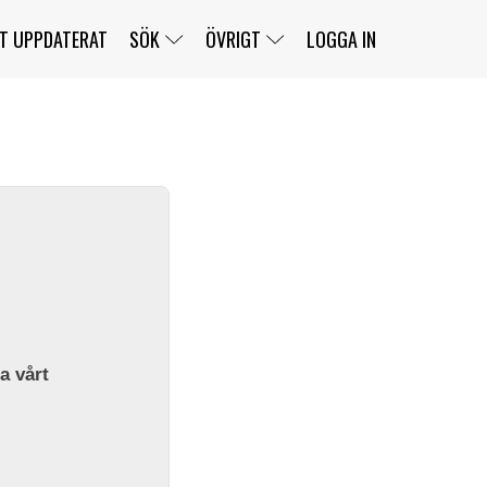
T UPPDATERAT
SÖK
ÖVRIGT
LOGGA IN
SERIER
BANOR
KLASSER
KLUBBAR
FÖRARE
TÄVLINGAR
CUSTOMER PORTAL
NEWSLETTERS UNSUBSCRIBE
SPONSORER
SUPER SALOON
SUPER STAR
GELLERÅSBANAN
LÄNKAR
KOMPLETTERA
PRESS
BENGANS NÖRDSIDA
OM OSS
la vårt
KONTAKT
WEBBSHOP