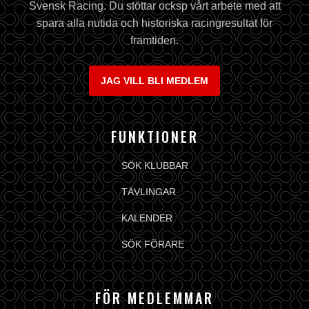
Svensk Racing. Du stöttar ocksp vårt arbete med att
spara alla nutida och historiska racingresultat för
framtiden.
JAG VILL BLI MEDLEM
FUNKTIONER
SÖK KLUBBAR
TÄVLINGAR
KALENDER
SÖK FÖRARE
FÖR MEDLEMMAR