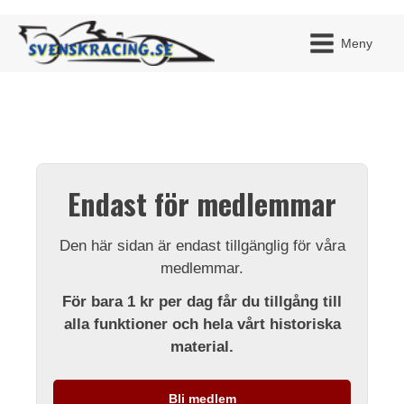
Meny
JAG H
MITT 
Endast för medlemmar
BLI ME
Den här sidan är endast tillgänglig för våra
medlemmar.
För bara 1 kr per dag får du tillgång till
alla funktioner och hela vårt historiska
material.
Bli medlem