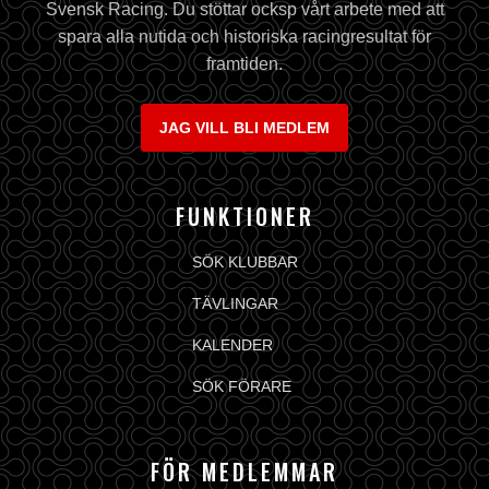
Svensk Racing. Du stöttar ocksp vårt arbete med att
spara alla nutida och historiska racingresultat för
framtiden.
JAG VILL BLI MEDLEM
FUNKTIONER
SÖK KLUBBAR
TÄVLINGAR
KALENDER
SÖK FÖRARE
FÖR MEDLEMMAR