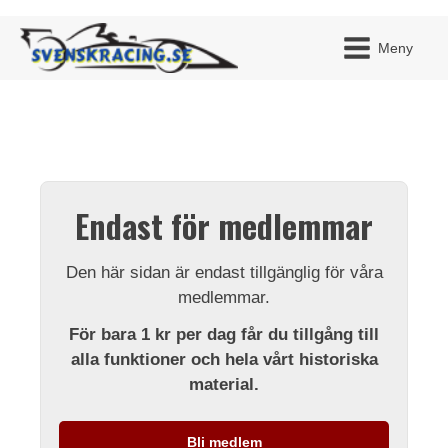
Meny
JAG H
MITT 
Endast för medlemmar
BLI ME
Den här sidan är endast tillgänglig för våra
medlemmar.
För bara 1 kr per dag får du tillgång till
alla funktioner och hela vårt historiska
material.
Bli medlem