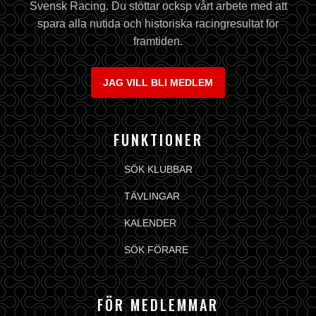
Svensk Racing. Du stöttar ocksp vårt arbete med att
spara alla nutida och historiska racingresultat för
framtiden.
JAG VILL BLI MEDLEM
FUNKTIONER
SÖK KLUBBAR
TÄVLINGAR
KALENDER
SÖK FÖRARE
FÖR MEDLEMMAR