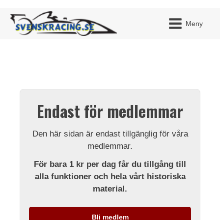
Meny
JAG H
MITT 
Endast för medlemmar
BLI ME
Den här sidan är endast tillgänglig för våra
medlemmar.
För bara 1 kr per dag får du tillgång till
alla funktioner och hela vårt historiska
material.
Bli medlem