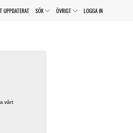
T UPPDATERAT
SÖK
ÖVRIGT
LOGGA IN
SERIER
BANOR
KLASSER
KLUBBAR
FÖRARE
TÄVLINGAR
CUSTOMER PORTAL
NEWSLETTERS UNSUBSCRIBE
SPONSORER
SUPER SALOON
SUPER STAR
GELLERÅSBANAN
LÄNKAR
KOMPLETTERA
PRESS
BENGANS NÖRDSIDA
OM OSS
la vårt
KONTAKT
WEBBSHOP