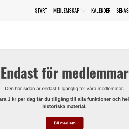
START
MEDLEMSKAP
KALENDER
SENAS
JAG HAR GLÖMT MITT LÖSENORD
MITT KONTO
BLI MEDLEM
Endast för medlemmar
Den här sidan är endast tillgänglig för våra medlemmar.
ra 1 kr per dag får du tillgång till alla funktioner och he
historiska material.
Bli medlem