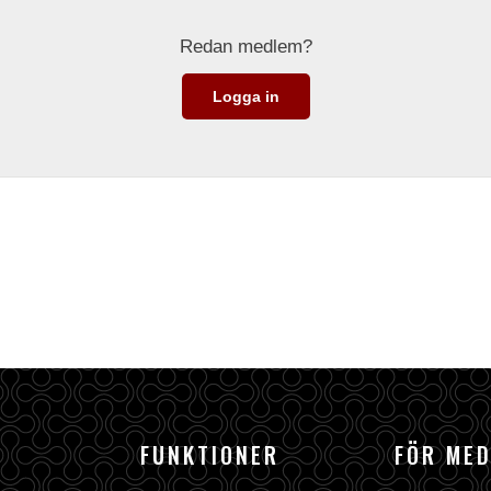
Redan medlem?
Logga in
FUNKTIONER
FÖR ME