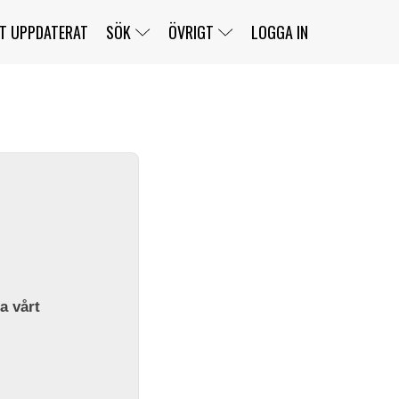
T UPPDATERAT
SÖK
ÖVRIGT
LOGGA IN
SERIER
BANOR
KLASSER
KLUBBAR
FÖRARE
TÄVLINGAR
CUSTOMER PORTAL
NEWSLETTERS UNSUBSCRIBE
SPONSORER
SUPER SALOON
SUPER STAR
GELLERÅSBANAN
LÄNKAR
KOMPLETTERA
PRESS
BENGANS NÖRDSIDA
OM OSS
la vårt
KONTAKT
WEBBSHOP