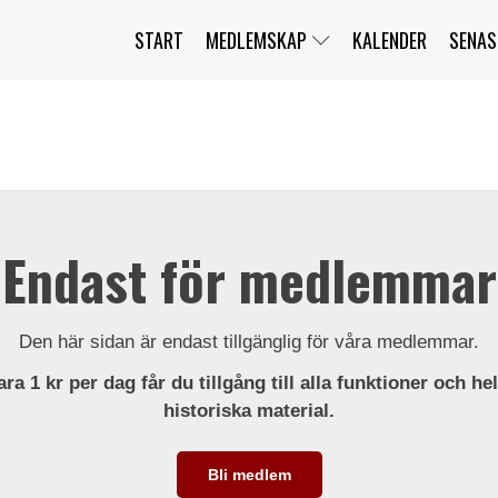
START
MEDLEMSKAP
KALENDER
SENAS
JAG HAR GLÖMT MITT LÖSENORD
MITT KONTO
BLI MEDLEM
Endast för medlemmar
Den här sidan är endast tillgänglig för våra medlemmar.
ra 1 kr per dag får du tillgång till alla funktioner och he
historiska material.
Bli medlem