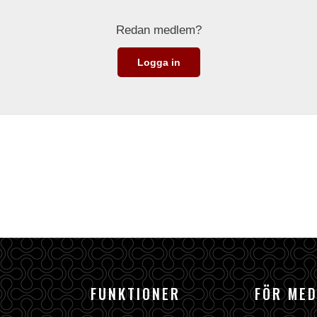
Redan medlem?
Logga in
FUNKTIONER
FÖR ME