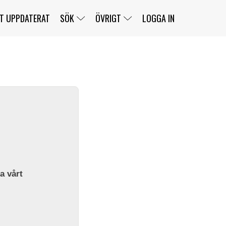
T UPPDATERAT
SÖK
ÖVRIGT
LOGGA IN
SERIER
BANOR
KLASSER
KLUBBAR
FÖRARE
TÄVLINGAR
CUSTOMER PORTAL
NEWSLETTERS UNSUBSCRIBE
SPONSORER
SUPER SALOON
SUPER STAR
GELLERÅSBANAN
LÄNKAR
KOMPLETTERA
PRESS
BENGANS NÖRDSIDA
OM OSS
la vårt
KONTAKT
WEBBSHOP