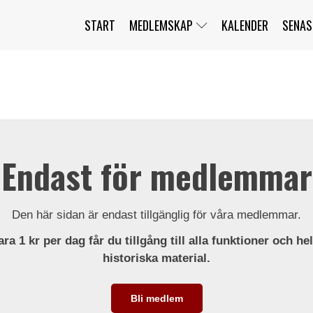
START
MEDLEMSKAP
KALENDER
SENAS
JAG HAR GLÖMT MITT LÖSENORD
MITT KONTO
BLI MEDLEM
Endast för medlemmar
Den här sidan är endast tillgänglig för våra medlemmar.
ra 1 kr per dag får du tillgång till alla funktioner och he
historiska material.
Bli medlem