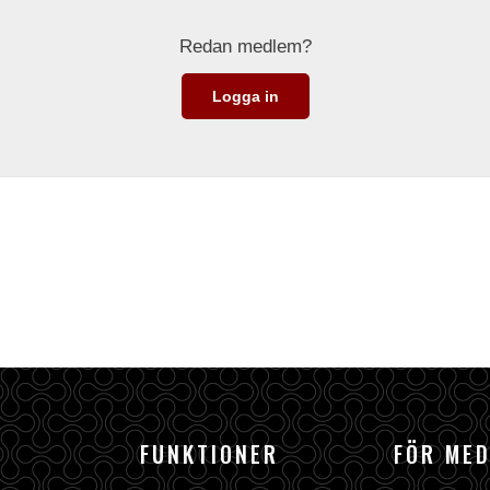
Redan medlem?
Logga in
FUNKTIONER
FÖR ME