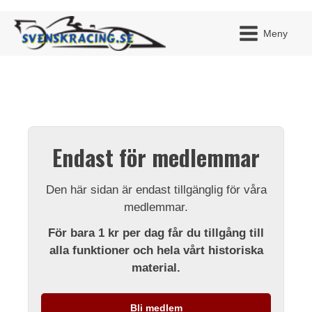
Meny
JAG H
MITT 
Endast för medlemmar
BLI ME
Den här sidan är endast tillgänglig för våra
medlemmar.
För bara 1 kr per dag får du tillgång till
alla funktioner och hela vårt historiska
material.
Bli medlem