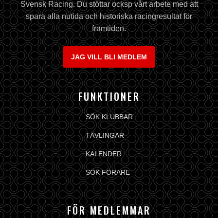
Svensk Racing. Du stöttar ocksp vårt arbete med att
spara alla nutida och historiska racingresultat för
framtiden.
JAG VILL BLI MEDLEM
FUNKTIONER
SÖK KLUBBAR
TÄVLINGAR
KALENDER
SÖK FÖRARE
FÖR MEDLEMMAR