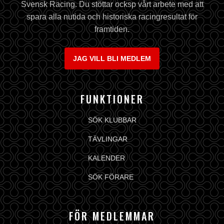
Svensk Racing. Du stöttar ocksp vårt arbete med att
spara alla nutida och historiska racingresultat för
framtiden.
JAG VILL BLI MEDLEM
FUNKTIONER
SÖK KLUBBAR
TÄVLINGAR
KALENDER
SÖK FÖRARE
FÖR MEDLEMMAR