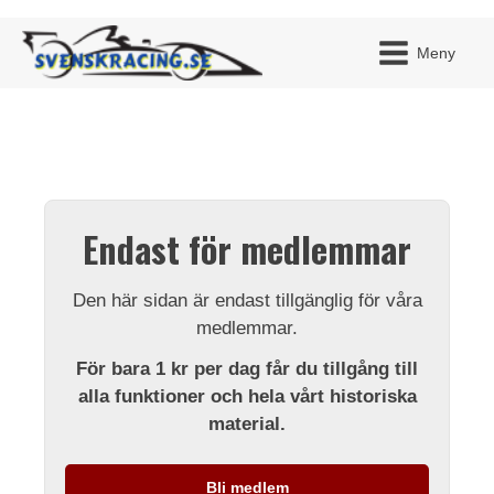
Meny
JAG H
MITT 
Endast för medlemmar
BLI ME
Den här sidan är endast tillgänglig för våra
medlemmar.
För bara 1 kr per dag får du tillgång till
alla funktioner och hela vårt historiska
material.
Bli medlem