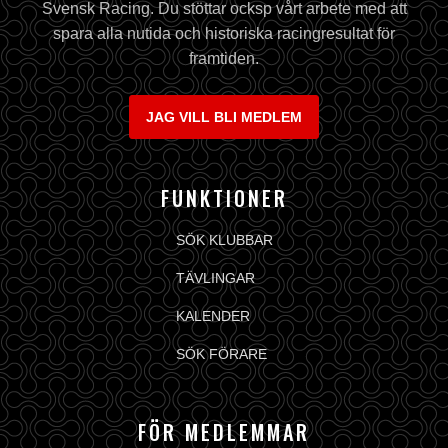
Svensk Racing. Du stöttar ocksp vårt arbete med att
spara alla nutida och historiska racingresultat för
framtiden.
JAG VILL BLI MEDLEM
FUNKTIONER
SÖK KLUBBAR
TÄVLINGAR
KALENDER
SÖK FÖRARE
FÖR MEDLEMMAR