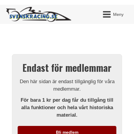
Meny
JAG H
MITT 
Endast för medlemmar
BLI ME
Den här sidan är endast tillgänglig för våra
medlemmar.
För bara 1 kr per dag får du tillgång till
alla funktioner och hela vårt historiska
material.
Bli medlem