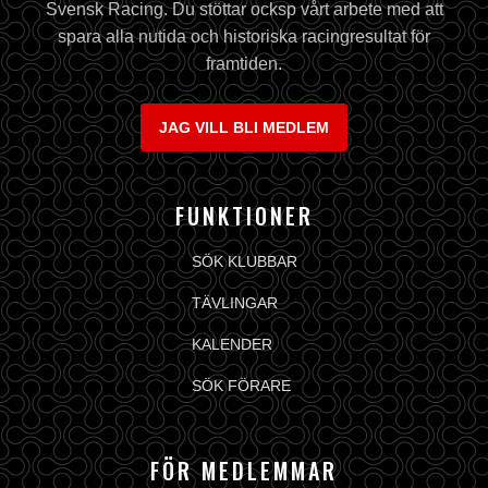
Svensk Racing. Du stöttar ocksp vårt arbete med att
spara alla nutida och historiska racingresultat för
framtiden.
JAG VILL BLI MEDLEM
FUNKTIONER
SÖK KLUBBAR
TÄVLINGAR
KALENDER
SÖK FÖRARE
FÖR MEDLEMMAR