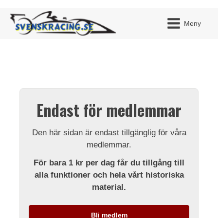
Meny
JAG H
MITT 
Endast för medlemmar
BLI ME
Den här sidan är endast tillgänglig för våra
medlemmar.
För bara 1 kr per dag får du tillgång till
alla funktioner och hela vårt historiska
material.
Bli medlem