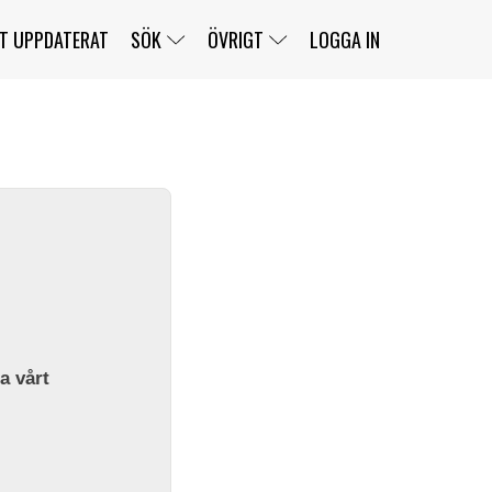
T UPPDATERAT
SÖK
ÖVRIGT
LOGGA IN
SERIER
BANOR
KLASSER
KLUBBAR
FÖRARE
TÄVLINGAR
CUSTOMER PORTAL
NEWSLETTERS UNSUBSCRIBE
SPONSORER
SUPER SALOON
SUPER STAR
GELLERÅSBANAN
LÄNKAR
KOMPLETTERA
PRESS
BENGANS NÖRDSIDA
OM OSS
la vårt
KONTAKT
WEBBSHOP