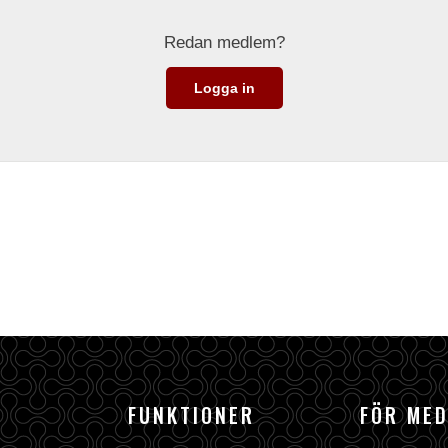
Redan medlem?
Logga in
FUNKTIONER
FÖR ME