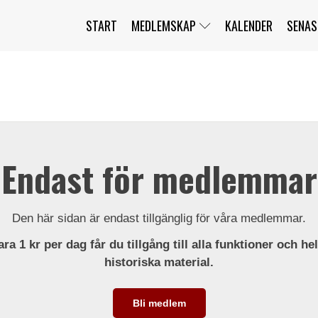
START
MEDLEMSKAP
KALENDER
SENAS
JAG HAR GLÖMT MITT LÖSENORD
MITT KONTO
BLI MEDLEM
Endast för medlemmar
Den här sidan är endast tillgänglig för våra medlemmar.
ra 1 kr per dag får du tillgång till alla funktioner och he
historiska material.
Bli medlem