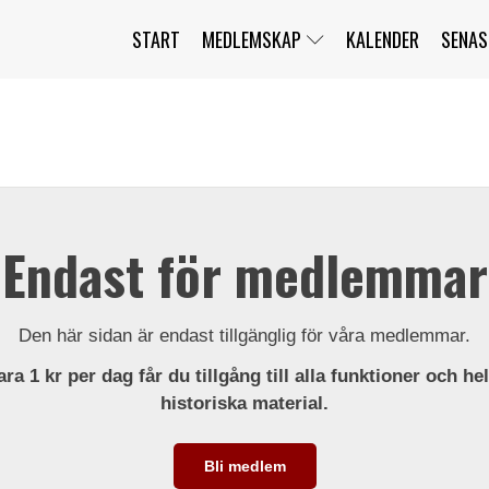
START
MEDLEMSKAP
KALENDER
SENAS
JAG HAR GLÖMT MITT LÖSENORD
MITT KONTO
BLI MEDLEM
Endast för medlemmar
Den här sidan är endast tillgänglig för våra medlemmar.
ra 1 kr per dag får du tillgång till alla funktioner och he
historiska material.
Bli medlem