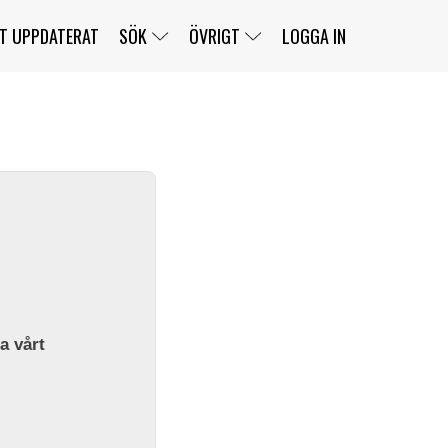
T UPPDATERAT
SÖK
ÖVRIGT
LOGGA IN
SERIER
BANOR
KLASSER
KLUBBAR
FÖRARE
TÄVLINGAR
CUSTOMER PORTAL
NEWSLETTERS UNSUBSCRIBE
SPONSORER
SUPER SALOON
SUPER STAR
GELLERÅSBANAN
LÄNKAR
KOMPLETTERA
PRESS
BENGANS NÖRDSIDA
OM OSS
la vårt
KONTAKT
WEBBSHOP