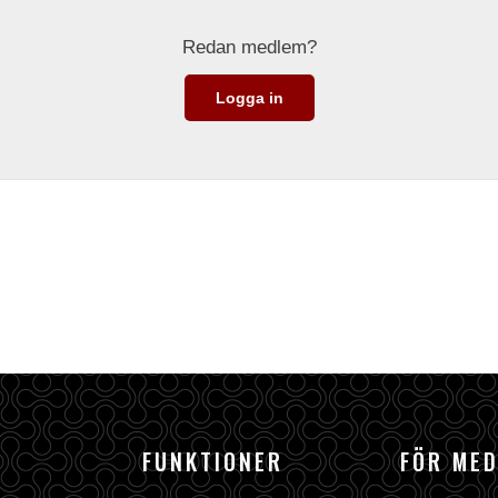
Redan medlem?
Logga in
FUNKTIONER
FÖR ME