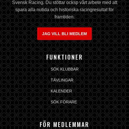
Svensk Racing. Du stöttar ocksp vårt arbete med att
spara alla nutida och historiska racingresultat för
framtiden.
JAG VILL BLI MEDLEM
FUNKTIONER
SÖK KLUBBAR
TÄVLINGAR
KALENDER
SÖK FÖRARE
FÖR MEDLEMMAR