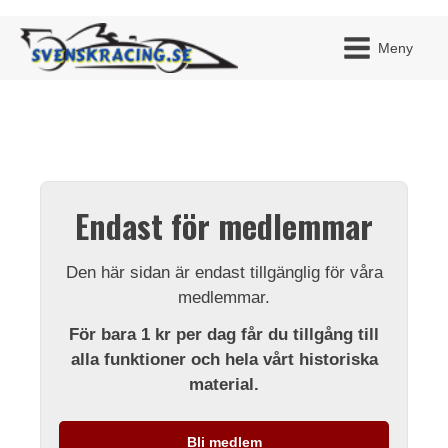
Meny
JAG H
MITT 
Endast för medlemmar
BLI ME
Den här sidan är endast tillgänglig för våra
medlemmar.
För bara 1 kr per dag får du tillgång till
alla funktioner och hela vårt historiska
material.
Bli medlem