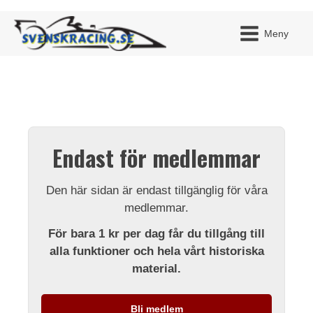
Meny
JAG H
MITT 
Endast för medlemmar
BLI ME
Den här sidan är endast tillgänglig för våra
medlemmar.
För bara 1 kr per dag får du tillgång till
alla funktioner och hela vårt historiska
material.
Bli medlem