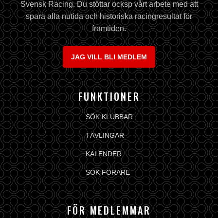
Svensk Racing. Du stöttar ocksp vårt arbete med att
spara alla nutida och historiska racingresultat för
framtiden.
JAG VILL BLI MEDLEM
FUNKTIONER
SÖK KLUBBAR
TÄVLINGAR
KALENDER
SÖK FÖRARE
FÖR MEDLEMMAR